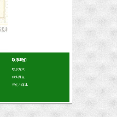
联系我们
联系方式
服务网点
我们在哪儿